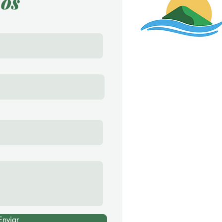
os
Endereço
Av. Perimetral, 587
Furnastur - Formiga
Contato
Karen Pereira - C
37 9 9985-0659
lagodefurnasim
Enviar