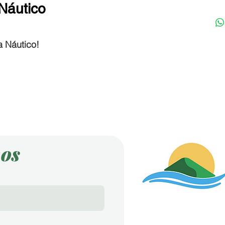
 Náutico
a Náutico!
os
Endereço
Av. Perimetral, 587