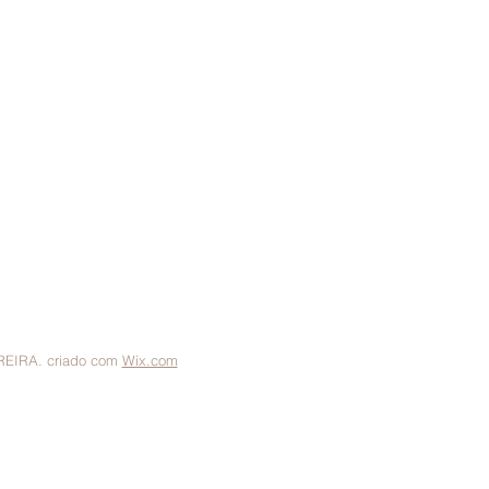
 - MG
RECI MG 57.660
oveis@gmail.com
REIRA. criado com
Wix.com