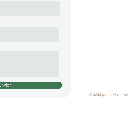
Furnastur - Formiga
Contato
Karen Pereira - C
37 9 9985-0659
lagodefurnasim
Enviar
© 2026 por KAREN PE