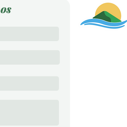
os
Endereço
Av. Perimetral, 587
Furnastur - Formiga
Contato
Karen Pereira - C
37 9 9985-0659
lagodefurnasim