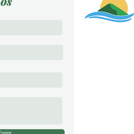
os
Endereço
Av. Perimetral, 587
Furnastur - Formiga
Contato
Karen Pereira - C
37 9 9985-0659
lagodefurnasim
Enviar