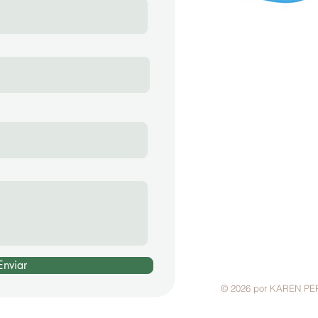
Endereço
Av. Perimetral, 587
Furnastur - Formiga
Contato
Karen Pereira - C
37 9 9985-0659
lagodefurnasim
Enviar
© 2026 por KAREN PE