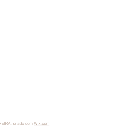
 - MG
RECI MG 57.660
oveis@gmail.com
REIRA. criado com
Wix.com