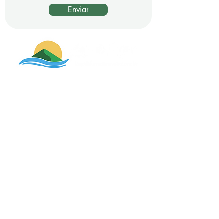
Enviar
Endereço
Av. Perimetral, 587
Furnastur - Formiga - MG
Contato
Karen Pereira - CRECI MG 57.660
37 9 9985-0659