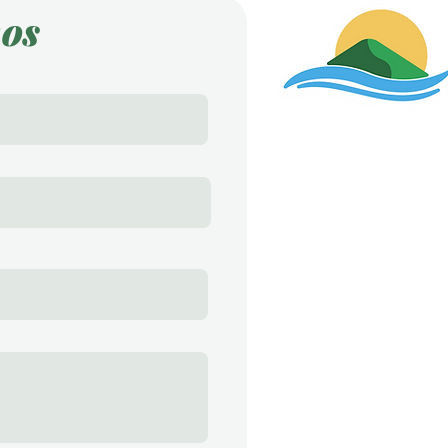
os
Endereço
Av. Perimetral, 587
Furnastur - Formiga
Contato
Karen Pereira - C
37 9 9985-0659
lagodefurnasim